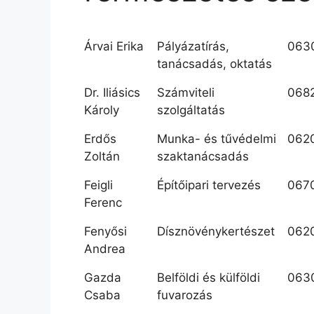
Árvai Erika
Pályázatírás,
063
tanácsadás, oktatás
Dr. Iliásics
Számviteli
068
Károly
szolgáltatás
Erdős
Munka- és tűvédelmi
062
Zoltán
szaktanácsadás
Feigli
Építőipari tervezés
067
Ferenc
Fenyősi
Dísznövénykertészet
062
Andrea
Gazda
Belföldi és külföldi
063
Csaba
fuvarozás