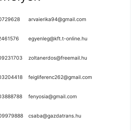
0729628
arvaierika94@gmail.com
2461576
egyenleg@kft.t-online.hu
09231703
zoltanerdos@freemail.hu
03204418
feigliferenc262@gmail.com
03888788
fenyosia@gmail.com
09979888
csaba@gazdatrans.hu