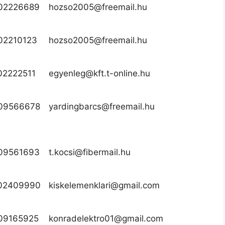
02226689
hozso2005@freemail.hu
02210123
hozso2005@freemail.hu
02222511
egyenleg@kft.t-online.hu
09566678
yardingbarcs@freemail.hu
09561693
t.kocsi@fibermail.hu
02409990
kiskelemenklari@gmail.com
09165925
konradelektro01@gmail.com