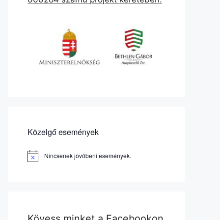
Közelgő események
Nincsenek jövőbeni események.
N
o
t
i
c
e
Kövess minket a Facebookon