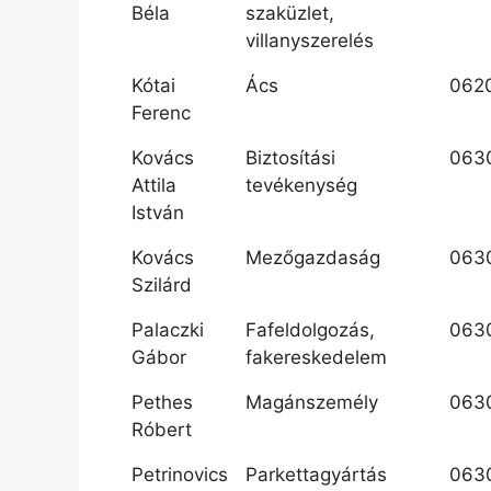
Béla
szaküzlet,
villanyszerelés
Kótai
Ács
062
Ferenc
Kovács
Biztosítási
063
Attila
tevékenység
István
Kovács
Mezőgazdaság
063
Szilárd
Palaczki
Fafeldolgozás,
063
Gábor
fakereskedelem
Pethes
Magánszemély
063
Róbert
Petrinovics
Parkettagyártás
063