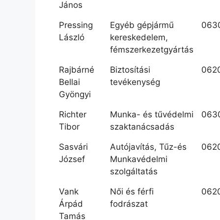
János
Pressing
Egyéb gépjármű
063
László
kereskedelem,
fémszerkezetgyártás
Rajbárné
Biztosítási
062
Bellai
tevékenység
Gyöngyi
Richter
Munka- és tűvédelmi
063
Tibor
szaktanácsadás
Sasvári
Autójavítás, Tűz-és
062
József
Munkavédelmi
szolgáltatás
Vank
Női és férfi
062
Árpád
fodrászat
Tamás