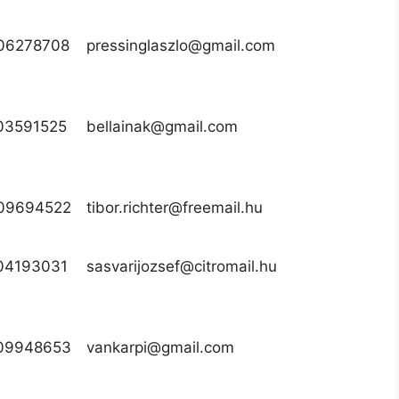
06278708
pressinglaszlo@gmail.com
03591525
bellainak@gmail.com
09694522
tibor.richter@freemail.hu
04193031
sasvarijozsef@citromail.hu
09948653
vankarpi@gmail.com