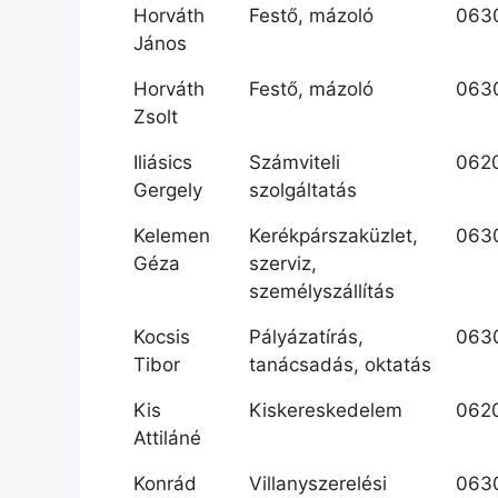
Horváth
Festő, mázoló
063
János
Horváth
Festő, mázoló
063
Zsolt
Iliásics
Számviteli
062
Gergely
szolgáltatás
Kelemen
Kerékpárszaküzlet,
063
Géza
szerviz,
személyszállítás
Kocsis
Pályázatírás,
063
Tibor
tanácsadás, oktatás
Kis
Kiskereskedelem
062
Attiláné
Konrád
Villanyszerelési
063