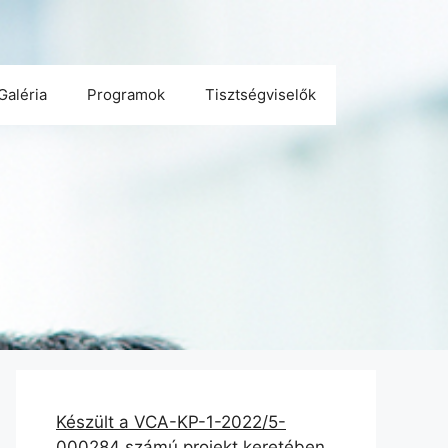
Galéria
Programok
Tisztségviselők
Készült a VCA-KP-1-2022/5-
000284 számú projekt keretében.