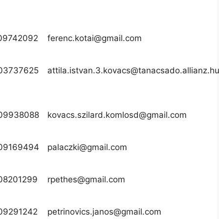
09742092
ferenc.kotai@gmail.com
03737625
attila.istvan.3.kovacs@tanacsado.allianz.h
09938088
kovacs.szilard.komlosd@gmail.com
09169494
palaczki@gmail.com
08201299
rpethes@gmail.com
09291242
petrinovics.janos@gmail.com