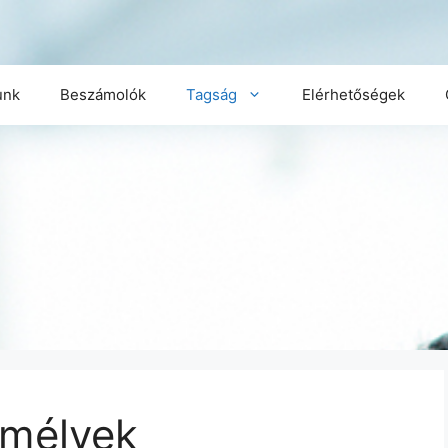
unk
Beszámolók
Tagság
Elérhetőségek
emélyek